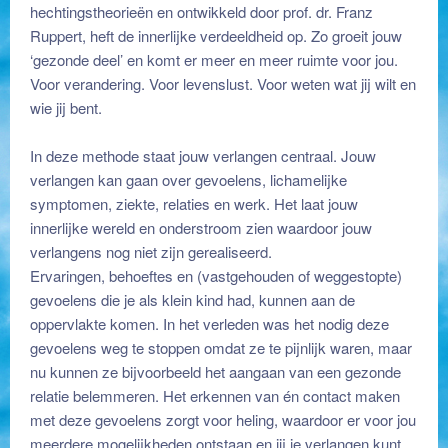
hechtingstheorieën en ontwikkeld door prof. dr. Franz
Ruppert, heft de innerlijke verdeeldheid op. Zo groeit jouw
‘gezonde deel’ en komt er meer en meer ruimte voor jou.
Voor verandering. Voor levenslust. Voor weten wat jij wilt en
wie jij bent.
helende ontmoeting met jezelf
In deze methode staat jouw verlangen centraal. Jouw
verlangen kan gaan over gevoelens, lichamelijke
symptomen, ziekte, relaties en werk. Het laat jouw
innerlijke wereld en onderstroom zien waardoor jouw
verlangens nog niet zijn gerealiseerd.
Ervaringen, behoeftes en (vastgehouden of weggestopte)
gevoelens die je als klein kind had, kunnen aan de
oppervlakte komen. In het verleden was het nodig deze
gevoelens weg te stoppen omdat ze te pijnlijk waren, maar
nu kunnen ze bijvoorbeeld het aangaan van een gezonde
relatie belemmeren. Het erkennen van én contact maken
met deze gevoelens zorgt voor heling, waardoor er voor jou
meerdere mogelijkheden ontstaan en jij je verlangen kunt