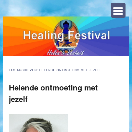
Zoeke
TAG ARCHIEVEN:
HELENDE ONTMOETING MET JEZELF
Helende ontmoeting met
jezelf