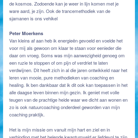
de kosmos. Zodoende kan je weer in lijn komen met je
ware aard, je zijn. Ook de trancemethodiek van de
sjamanen is ons vehikel
Peter Moerkens
Van kleins af aan heb ik energieën gevoeld en voelde het
voor mij als gewoon om klaar te staan voor eenieder die
daar om vroeg. Soms was mijn aanwezigheid genoeg om
een ruzie te stoppen of om pijn of verdriet te laten
verdwijnen. Dit heeft zich in al die jaren ontwikkeld naar het
leren van mooie, pure methodieken van coaching en
healing. Ik ben dankbaar dat ik dit ook kan toepassen in het
alle daagse leven binnen mijn gezin. Ik geniet met volle
teugen van de prachtige heide waar we dicht aan wonen en
zo is ook natuurcoaching onderdeel geworden van mijn
coaching praktijk.
Het is mijn missie om vanuit mijn hart en ziel en in
verbinding met het helende kwantumveld er liefdevol te zijn