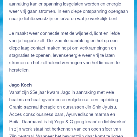
aanraking kan er spanning losgelaten worden en energie
weer vrij gaan stromen. In een diepe ontspanning opengaan
naar je lichtbewustzijn en ervaren wat je werkelijk bent!
Je maakt weer connectie met de wijsheid, licht en liefde
van je hogere zelf. De zachte aanraking en het op een
diepe laag contact maken helpt om verkrampingen en
stagnaties te openen, levensenergie weer vrij te laten
stromen en het zelfhelend vermogen van het lichaam te
herstellen.
Jago Koch
Vanaf zijn 25e jaar kwam Jago in aanraking met vele
healers en healingvormen en volgde o.a. een opleiding
Cranio-sacraal therapie en cursussen Jin Shin Jyutsu,
Acces consciousness bars, Ayurvedische marma en
Reiki. Daarnaast is hij Yoga & Qigong leraar en lichtwerker.
In zijn werk staat het herkennen van een open sfeer van
Zijn centraal. Wanneer het bewustzijn daar komt te liggen