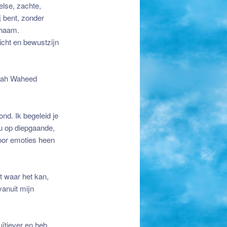
else, zachte,
j bent, zonder
chaam.
cht en bewustzijn
rah Waheed
nd. Ik begeleid je
ou op diepgaande,
 door emoties heen
t waar het kan,
vanuit mijn
uïtiever en heb