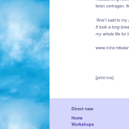
leren vertragen. 
“And I said to my 
It took a long bre
my whole life for t
www.mira-rebalan
[print-me]
Direct naar
Home
Workshops