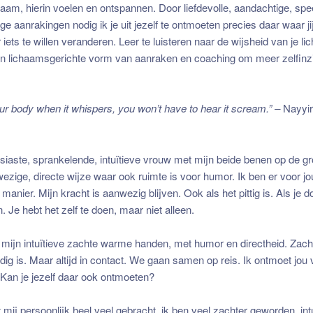
chaam, hierin voelen en ontspannen. Door liefdevolle, aandachtige, spe
ge aanrakingen nodig ik je uit jezelf te ontmoeten precies daar waar ji
iets te willen veranderen. Leer te luisteren naar de wijsheid van je li
en lichaamsgerichte vorm van aanraken en coaching om meer zelfinzi
your body when it whispers, you won’t have to hear it scream.” –
Nayyi
siaste, sprankelende, intuïtieve vrouw met mijn beide benen op de gro
nwezige, directe wijze waar ook ruimte is voor humor. Ik ben er voor j
manier. Mijn kracht is aanwezig blijven. Ook als het pittig is. Als je
jn. Je hebt het zelf te doen, maar niet alleen.
t mijn intuïtieve zachte warme handen, met humor en directheid. Zach
dig is. Maar altijd in contact. We gaan samen op reis. Ik ontmoet jou 
 Kan je jezelf daar ook ontmoeten?
mij persoonlijk heel veel gebracht, ik ben veel zachter geworden, int