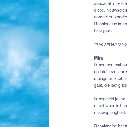
aandacht in je li
diepe, nieuwsgieri
oordeel en zonder 
Rebalancing is e
te krijgen.
“If you listen to 
Mira
Ik ben een enthou
op intuïtieve, aa
stevige en zachte 
gaat, die lastig zi
Ik begeleid je me
direct waar het no
nieuwsgierigheid.
Rebalancing heeft 