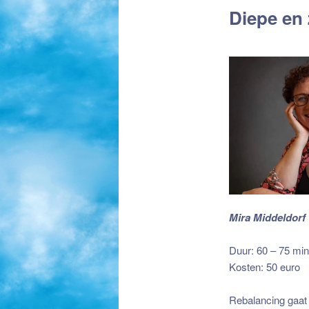
Diepe en
de
primaire
inhoud
Mira Middeldorf
Diepe en zachte
Duur: 60 – 75 mi
Kosten: 50 euro
Diepe en zachte
Rebalancing gaat o