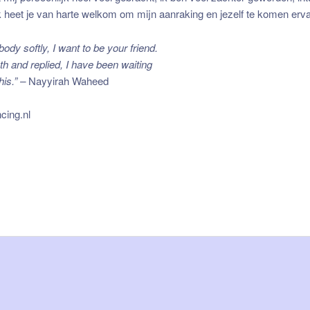
Ik heet je van harte welkom om mijn aanraking en jezelf te komen erv
body softly, I want to be your friend.
ath and replied, I have been waiting
his.” –
Nayyirah Waheed
cing.nl