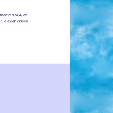
fheling (2024)
en
an je eigen gidsen