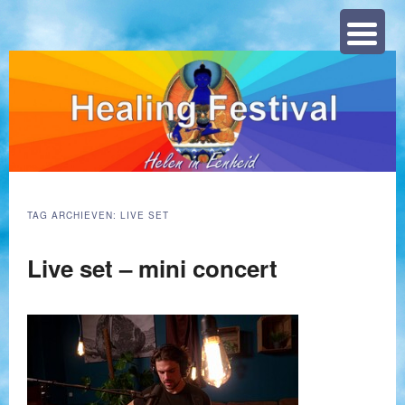
Zoeke
TAG ARCHIEVEN:
LIVE SET
Live set – mini concert