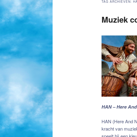
TAG ARCHIEVEN:
H
de
de
Muziek c
primaire
secundaire
inhoud
inhoud
HAN – Here An
HAN – Here and
HAN (Here And Now
kracht van muziek
speelt hij een kle