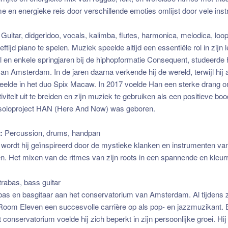
e en energieke reis door verschillende emoties omlijst door vele ins
:
Guitar, didgeridoo, vocals, kalimba, flutes, harmonica, melodica, loop
ftijd piano te spelen. Muziek speelde altijd een essentiële rol in zijn
 en enkele springjaren bij de hiphopformatie Consequent, studeerde h
n Amsterdam. In de jaren daarna verkende hij de wereld, terwijl hij a
peelde in het duo Spix Macaw. In 2017 voelde Han een sterke drang o
tiviteit uit te breiden en zijn muziek te gebruiken als een positieve b
n soloproject HAN (Here And Now) was geboren.
t:
Percussion, drums, handpan
 wordt hij geïnspireerd door de mystieke klanken en instrumenten va
. Het mixen van de ritmes van zijn roots in een spannende en kleurr
rabas, bass guitar
as en basgitaar aan het conservatorium van Amsterdam. Al tijdens 
 Room Eleven een succesvolle carrière op als pop- en jazzmuzikant. 
t conservatorium voelde hij zich beperkt in zijn persoonlijke groei. Hi