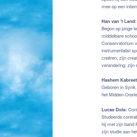
mee op een intiem
Han van ’t Land
Begon op jonge lee
middelbare school
Conservatorium va
instrumentalist s
creëren, zijn crea
verandering: zij
Hashem Kabree
Geboren in Syrië,
het Midden-Oosten
Lucas Dols:
Cont
Studeerde contrab
hij met zijn band
zijn studie aan he