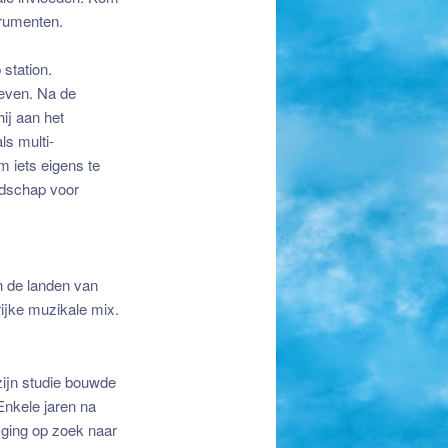
trumenten.
 station.
 leven. Na de
ij aan het
ls multi-
m iets eigens te
oodschap voor
n de landen van
ijke muzikale mix.
zijn studie bouwde
Enkele jaren na
j ging op zoek naar