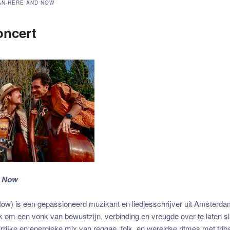
AN-HERE AND NOW
oncert
d Now
 Now
) is een gepassioneerd muzikant en liedjesschrijver uit Amsterdam
 om een vonk van bewustzijn, verbinding en vreugde over te laten sl
urrijke en energieke mix van reggae, folk, en wereldse ritmes met tri