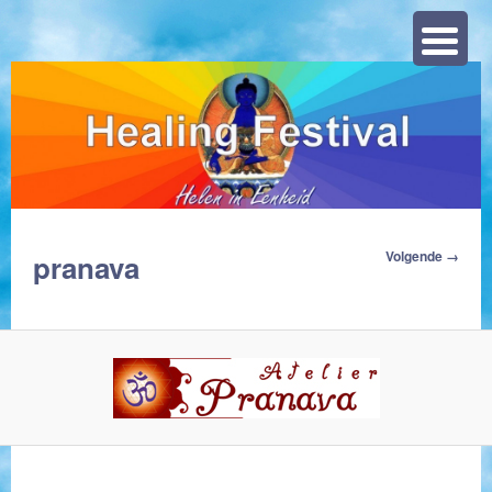
Zoeke
Afbeeldingsn
Volgende →
pranava