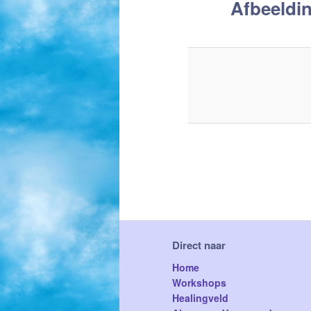
Afbeeldi
de
primaire
inhoud
Direct naar
Home
Workshops
Healingveld