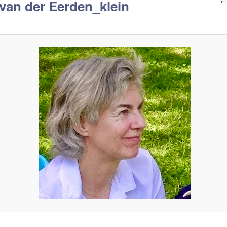
A
← 
van der Eerden_klein