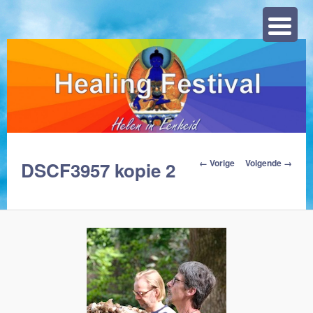
Zoeke
Afbeeldingsnavigat
← Vorige
Volgende →
DSCF3957 kopie 2